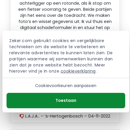
achterligger op een rotonde, als ik stop om
een fietser voorrang te geven. Beide partijen
zijn het eens over de toedracht. We maken
foto’s en wissel gegevens uit. Ik vul thuis een
digitaal schadeformulier in en stuur het op
naar Klomp assurantien. De tegenpartij stuurt
ook een digitaal ondertekend schadeformulier
Zeker.com gebruikt cookies en vergelijkbare 
in naar Klomp assur. Maar nu blijkt dat dit niet
technieken om de website te verbeteren en 
voldoende is. Ik moet in het digitaal tijdperk,
relevante advertenties te kunnen laten zien. De 
naar de tegenpartij afreizen, samen het
partijen waarmee wij samenwerken kunnen dan 
formulier analoog invullen en samen
zien dat je onze website hebt bezocht. Meer 
ondertekenen. Pas dan is de schademelding
hierover vind je in onze 
cookieverklaring
.
compleet. Ik heb geluk dat de tegenpartij
geen buitenlander is, anders had ik op reis
Cookievoorkeuren aanpassen
gemoeten. Is dit een vorm van achterlijkheid,
of is dit een vorm van ontmoedigen?
Toestaan
L.A.J.A.. – ‘s-Hertogenbosch – 04-11-2022