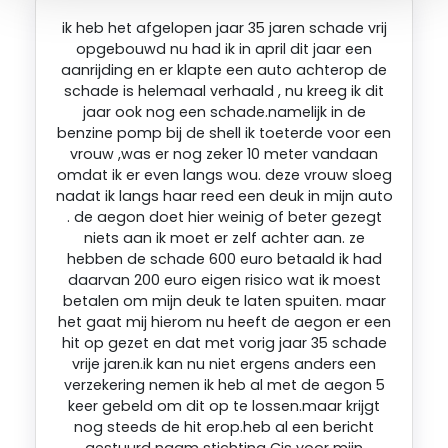
ik heb het afgelopen jaar 35 jaren schade vrij
opgebouwd nu had ik in april dit jaar een
aanrijding en er klapte een auto achterop de
schade is helemaal verhaald , nu kreeg ik dit
jaar ook nog een schade.namelijk in de
benzine pomp bij de shell ik toeterde voor een
vrouw ,was er nog zeker 10 meter vandaan
omdat ik er even langs wou. deze vrouw sloeg
nadat ik langs haar reed een deuk in mijn auto
. de aegon doet hier weinig of beter gezegt
niets aan ik moet er zelf achter aan. ze
hebben de schade 600 euro betaald ik had
daarvan 200 euro eigen risico wat ik moest
betalen om mijn deuk te laten spuiten. maar
het gaat mij hierom nu heeft de aegon er een
hit op gezet en dat met vorig jaar 35 schade
vrije jaren.ik kan nu niet ergens anders een
verzekering nemen ik heb al met de aegon 5
keer gebeld om dit op te lossen.maar krijgt
nog steeds de hit erop.heb al een bericht
gestuurd naam stichting Cis voor mijn