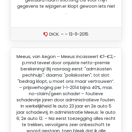
gegevens te wijzigen.er klopt gewoon iets niet
.
DICK. – – 13-11-2015
Meeus, van Aegon – Meeus incasseert €1-€2,-
p.mnd teveel door onjuiste netto-premie
berekening! Bij navraag eerst: "adm.kosten
pechhulp"; daarna: "poliskosten"; tot slot:
"bedrag klopt, u moet ons maar vertrouwen”.
– prijsverhoging per 1-1-2014 bijna 40%, max.
no-claim/geen schade! – foutieve
schadevrije jaren door administratieve fouten.
In werkelijkheid 1e auto 23 jaar en 2e auto 5
jaar schadevrij. In administratie Meeus: 1e auto
6; 2e auto 12. – Na eerst toezegging alles recht
te trekken, vervolgens zeer onbeschoft te
woord gestaan, toen bleek dat ik alle