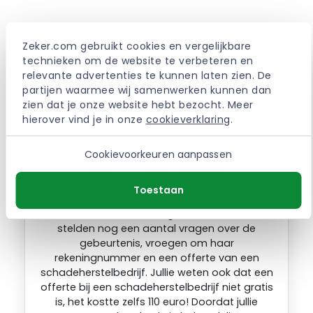
Ervaringen met de Aegon
Aansprakelijkheidsverzekeri
Zeker.com gebruikt cookies en vergelijkbare 
ng
technieken om de website te verbeteren en 
relevante advertenties te kunnen laten zien. De 
partijen waarmee wij samenwerken kunnen dan 
zien dat je onze website hebt bezocht. Meer 
hierover vind je in onze 
cookieverklaring
.
Hoi Aegon, Eind mei heb ik een schade bij jullie
Cookievoorkeuren aanpassen
gemeld. Toen hebben jullie contact
opgenomen met de gedupeerde, mijn
moeder in dit geval. Na een paar keer heen en
Toestaan
weer mailen, mailden jullie haar dat jullie de
schade in behandeling zouden nemen,
stelden nog een aantal vragen over de
gebeurtenis, vroegen om haar
rekeningnummer en een offerte van een
schadeherstelbedrijf. Jullie weten ook dat een
offerte bij een schadeherstelbedrijf niet gratis
is, het kostte zelfs 110 euro! Doordat jullie