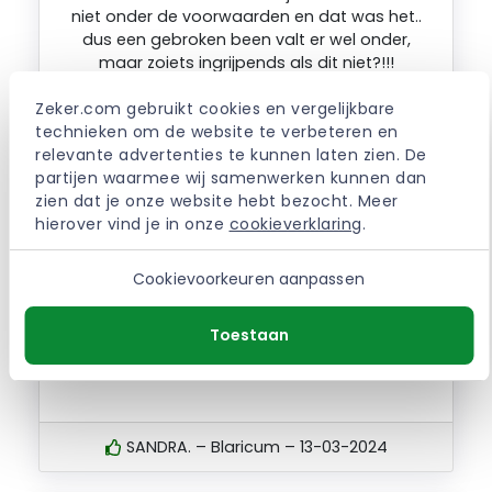
niet onder de voorwaarden en dat was het..
dus een gebroken been valt er wel onder,
maar zoiets ingrijpends als dit niet?!!!
Zeker.com gebruikt cookies en vergelijkbare 
technieken om de website te verbeteren en 
CHRISTI. – Geldermalsen – 16-09-2025
relevante advertenties te kunnen laten zien. De 
partijen waarmee wij samenwerken kunnen dan 
zien dat je onze website hebt bezocht. Meer 
hierover vind je in onze 
cookieverklaring
.
Onze zoon was gerold in antwerpen. Telefoon
weg, id, ov studentenkaart en bankpas. Van
de telefoon geen nota meer. Alles
Cookievoorkeuren aanpassen
gisteravond digitaal geclaimd en vanmorgen
stond het al op de bankrekening en de
Toestaan
telefoon met dagwaarde ook. Super
verzekering, kan het iedereen aanraden!!!!!
SANDRA. – Blaricum – 13-03-2024