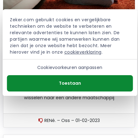
Zeker.com gebruikt cookies en vergelijkbare 
Ervaringen met de Allianz
technieken om de website te verbeteren en 
Motorverzekering
relevante advertenties te kunnen laten zien. De 
partijen waarmee wij samenwerken kunnen dan 
zien dat je onze website hebt bezocht. Meer 
hierover vind je in onze 
cookieverklaring
.
Na jaren trouwe klant te zijn geweest bij Allianz krijg je
plotseling een brief dat ze je motor uit de verzekering
Cookievoorkeuren aanpassen
gooien. Risico en acceptatiebeleid voor particulieren
is aangepast zeggen ze dan….. Nog nooit een
Toestaan
schade bij ze gemeld en dan nu dit. Heb zakelijk ook
een en ander lopen bij Allianz. Ga daar natuurlijk ook
wisselen naar een andere maatschappij
RENé. – Oss – 01-02-2023