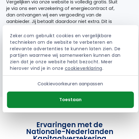
Vergelijken via onze website is volledig gratis. Sluit
je via ons een verzekering of energiecontract af,
dan ontvangen wij een vergoeding van de
aanbieder. Jij betaalt daardoor niet extra. Dit is
altijd een vaste vergoeding waardoor het 100%
onafhankelijk blijft.
Zeker.com gebruikt cookies en vergelijkbare 
technieken om de website te verbeteren en 
Sinds 2002 helpen wij mensen dagelijks met het
relevante advertenties te kunnen laten zien. De 
besparen op de vaste lasten. Het is onze missie
partijen waarmee wij samenwerken kunnen dan 
om voor iedereen de beste deals te verzamelen
zien dat je onze website hebt bezocht. Meer 
waardoor bespaard of verbeterd kan worden.
hierover vind je in onze 
cookieverklaring
.
> Meer over Zeker.com
Cookievoorkeuren aanpassen
Toestaan
Ervaringen met de
Nationale-Nederlanden
Kapitaalverzekering