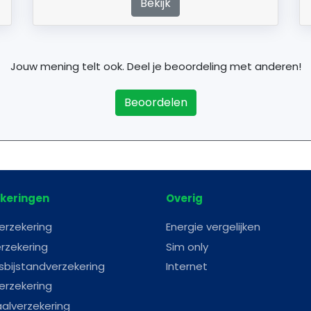
Bekijk
Jouw mening telt ook. Deel je beoordeling met anderen!
Beoordelen
keringen
Overig
erzekering
Energie vergelijken
rzekering
Sim only
sbijstandverzekering
Internet
erzekering
aalverzekering