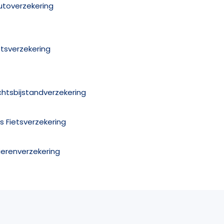
utoverzekering
etsverzekering
chtsbijstandverzekering
is Fietsverzekering
ierenverzekering