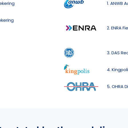
ekering
1. ANWB A
kering
2. ENRA Fi
3. DAS Re
4. Kingpol
5. OHRA D