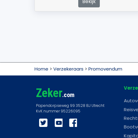
Bekijk
Home
>
Verzekeraars
>
Promovendum
Verze
Zeker
.com
Autov
Reisve
Recht
Twitter
YouTube
Facebook
Bootv
Kapit