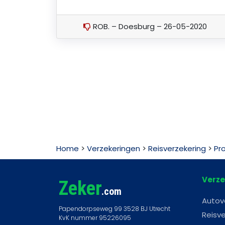
ROB. – Doesburg – 26-05-2020
Home
>
Verzekeringen
>
Reisverzekering
>
Pr
Verze
Zeker
.com
Autov
Reisve