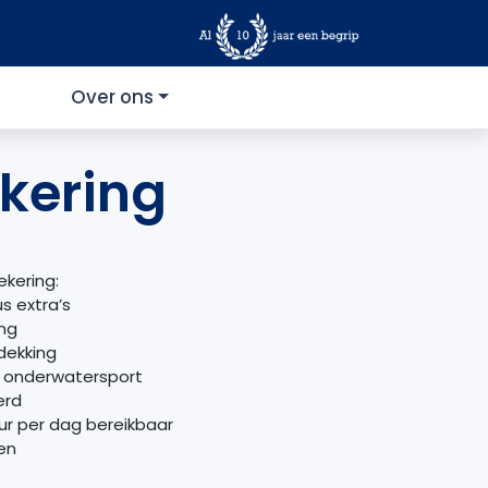
Over ons
kering
ekering:
s extra’s
ng
dekking
en onderwatersport
erd
ur per dag bereikbaar
en