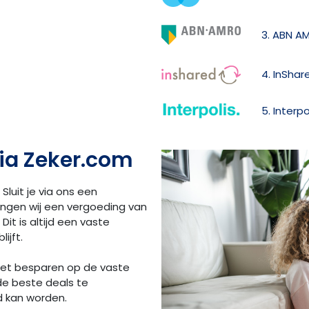
3. ABN A
4. InShar
5. Interp
ia Zeker.com
 Sluit je via ons een
angen wij een vergoeding van
Dit is altijd een vaste
ijft.
 het besparen op de vaste
de beste deals te
d kan worden.