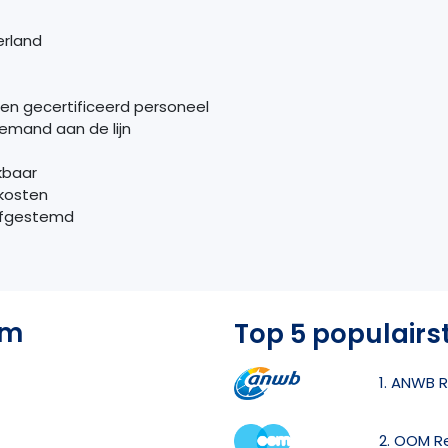
erland
en gecertificeerd personeel
emand aan de lijn
kbaar
kosten
 afgestemd
um
Top 5 populairs
1. ANWB R
2. OOM R