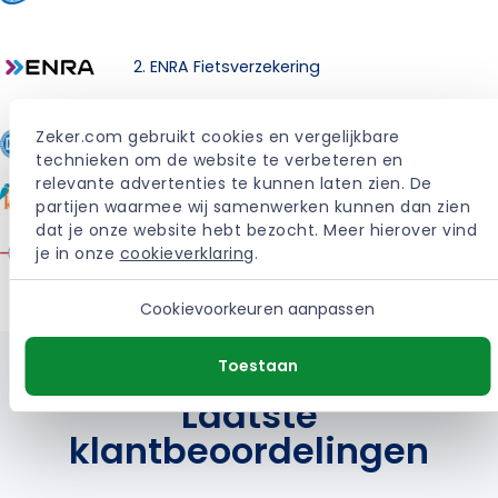
2. ENRA Fietsverzekering
Zeker.com gebruikt cookies en vergelijkbare 
3. DAS Rechtsbijstandverzekering
technieken om de website te verbeteren en 
relevante advertenties te kunnen laten zien. De 
4. Kingpolis Fietsverzekering
partijen waarmee wij samenwerken kunnen dan zien 
dat je onze website hebt bezocht. Meer hierover vind 
5. OHRA Dierenverzekering
je in onze 
cookieverklaring
.
Cookievoorkeuren aanpassen
Toestaan
Laatste
klantbeoordelingen