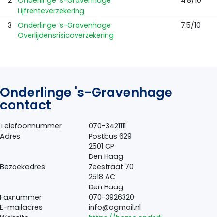
2
Onderlinge ‘s-Gravenhage
4.8/10
Lijfrenteverzekering
3
Onderlinge ‘s-Gravenhage
7.5/10
Overlijdensrisicoverzekering
Onderlinge 's-Gravenhage
contact
Telefoonnummer
070-3421111
Adres
Postbus 629
2501 CP
Den Haag
Bezoekadres
Zeestraat 70
2518 AC
Den Haag
Faxnummer
070-3926320
E-mailadres
info@ogmail.nl