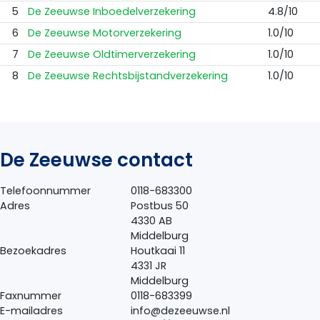
5
De Zeeuwse Inboedelverzekering
4.8/10
6
De Zeeuwse Motorverzekering
1.0/10
7
De Zeeuwse Oldtimerverzekering
1.0/10
8
De Zeeuwse Rechtsbijstandverzekering
1.0/10
De Zeeuwse contact
Telefoonnummer
0118-683300
Adres
Postbus 50
4330 AB
Middelburg
Bezoekadres
Houtkaai 11
4331 JR
Middelburg
Faxnummer
0118-683399
E-mailadres
info@dezeeuwse.nl