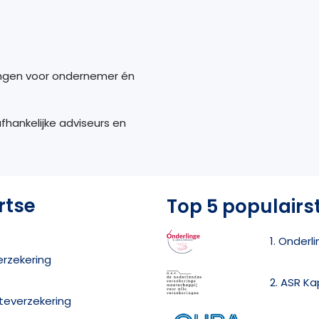
ingen voor ondernemer én
hankelijke adviseurs en
rtse
Top 5 populairs
1. Onderl
erzekering
2. ASR Ka
nteverzekering