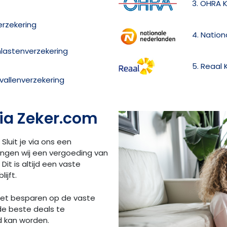
3. OHRA 
erzekering
4. Natio
lastenverzekering
5. Reaal 
allenverzekering
ia Zeker.com
 Sluit je via ons een
angen wij een vergoeding van
Dit is altijd een vaste
ijft.
 het besparen op de vaste
de beste deals te
d kan worden.