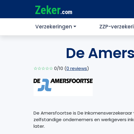
Zeker
.com
Verzekeringen
ZZP-verzeker
De Amers
☆☆☆☆☆
0/10 (
0 reviews
)
De Amersfoortse is De Inkomensverzekeraar
zelfstandige ondernemers en werkgevers in
later.