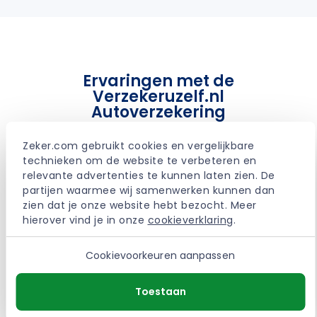
Ervaringen met de
Verzekeruzelf.nl
Autoverzekering
Zeker.com gebruikt cookies en vergelijkbare 
technieken om de website te verbeteren en 
relevante advertenties te kunnen laten zien. De 
auto ingeruild op een nieuwere , polis
partijen waarmee wij samenwerken kunnen dan 
proberen te veranderen via het digitaal
zien dat je onze website hebt bezocht. Meer 
dossier. sommige gegevens die daar al 8 jaar
hierover vind je in onze 
cookieverklaring
.
instaan zijn opeens niet goed/waar zoals mijn
tel no dat ik meer dan 30 jaar heb en dan kan
Cookievoorkeuren aanpassen
je niet verder in het digitaal dossier … als dat
eindelijk wel lukt kan de meldcode niet
Toestaan
veranderd worden zodat de auto niet
aangemeld kan worden en dus niet verzekerd