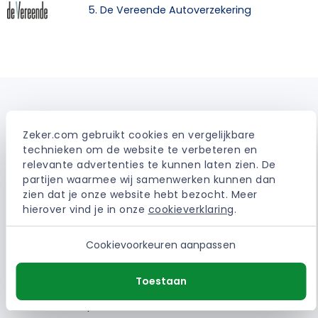
5. De Vereende Autoverzekering
Waarom vergelijken via Zeker.com
Zeker.com gebruikt cookies en vergelijkbare 
technieken om de website te verbeteren en 
Vergelijken via onze website is volledig gratis. Sluit
relevante advertenties te kunnen laten zien. De 
je via ons een verzekering of energiecontract af,
partijen waarmee wij samenwerken kunnen dan 
dan ontvangen wij een vergoeding van de
zien dat je onze website hebt bezocht. Meer 
aanbieder. Jij betaalt daardoor niet extra. Dit is
hierover vind je in onze 
cookieverklaring
.
altijd een vaste vergoeding waardoor het 100%
onafhankelijk blijft.
Cookievoorkeuren aanpassen
Sinds 2002 helpen wij mensen dagelijks met het
besparen op de vaste lasten. Het is onze missie
Toestaan
om voor iedereen de beste deals te verzamelen
waardoor bespaard of verbeterd kan worden.