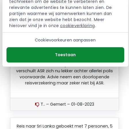
technieken om de website te verbeteren en 
een annulering verzekering konden afsluiten.
relevante advertenties te kunnen laten zien. De 
Echter nu we door zeer vervellende privé
partijen waarmee wij samenwerken kunnen dan 
omstandigheden er gebruik van willen maken,
zien dat je onze website hebt bezocht. Meer 
kunnen ze pas over meer dan 25 dagen
hierover vind je in onze 
cookieverklaring
.
duidelijkheid geven of we in aanmerking
komen. Door verkopen van de vakantie is dan
Cookievoorkeuren aanpassen
te laat omdat de vakantie over 1 week start.
Wel konden ze aangeven dat we waarschijnlijk
geen geld terug krijgen omdat de aandoening
Toestaan
al eerder bekend waren (30 jaar). Alleen is de
situatie nu wel compleet veranderd, en
verschuilt ASR zich nu lekker achter allerlei polis
voorwaarde. Advie neem een doorlopende
reisverzekering maar zeker niet bij ASR.
T.. – Gemert – 01-08-2023
Reis naar Sri Lanka geboekt met 7 personen, 5