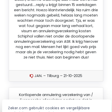
gestuurd…..reply u krijgt binnen 15 werkdagen
een bericht. Hoezo klantvriendelijk. Na ruim drie
weken nogmaals gebeld, helaas lang moeten
wachten maar toch doorgezet. Tja, er was
wat fout gegaan maar lang verhaal kort,
visum en annuleringverzekering kosten
Schiphol vallen niet onder de doorlopende
annuleringsverzekering van ASR. Ik krijg hierover
nog een mail. Mensen het lijkt goed vwb prijs
maar als je de verzekering nodig hebt geven
ze niet thuis. Niet aan beginnen dus!
JAN. – Tilburg – 21-10-2025
Kortlopende annulering verzekering van /
Europesche afgesloten nadat we dat in
eerste instantie vergeten waren, na een
Zeker.com gebruikt cookies en vergelijkbare 
telefoontje werd ons vertelt dat we alsnog