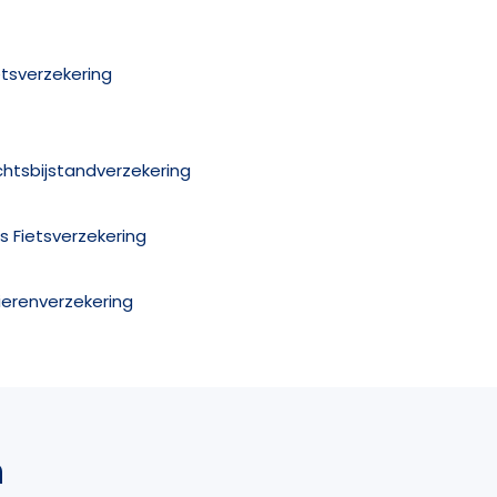
etsverzekering
chtsbijstandverzekering
is Fietsverzekering
ierenverzekering
n