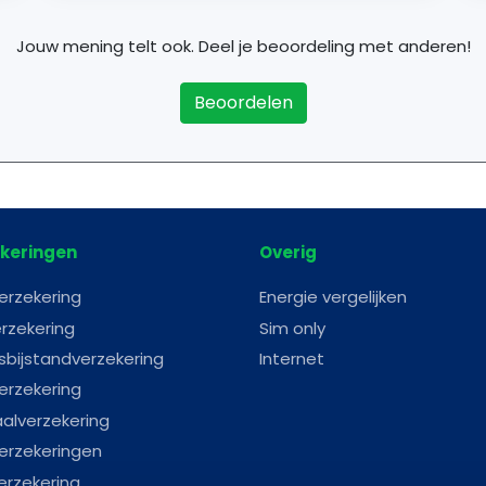
Jouw mening telt ook. Deel je beoordeling met anderen!
Beoordelen
keringen
Overig
erzekering
Energie vergelijken
rzekering
Sim only
sbijstandverzekering
Internet
erzekering
aalverzekering
erzekeringen
erzekering