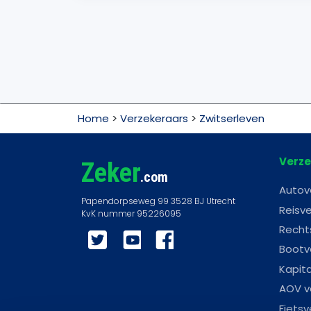
Home
>
Verzekeraars
>
Zwitserleven
Verze
Zeker
.com
Autov
Reisve
Recht
Twitter
YouTube
Facebook
Bootv
Kapit
AOV v
Fietsv