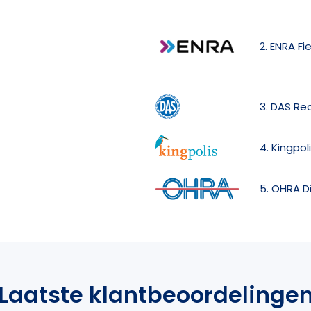
2. ENRA Fi
3. DAS Re
4. Kingpol
5. OHRA D
Laatste klantbeoordelinge