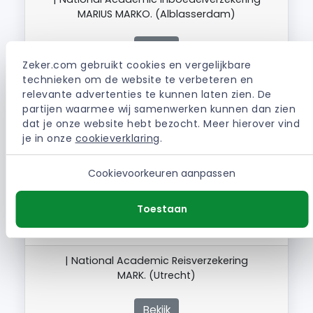
MARIUS MARKO. (Alblasserdam)
Bekijk
Zeker.com gebruikt cookies en vergelijkbare 
technieken om de website te verbeteren en 
relevante advertenties te kunnen laten zien. De 
Hallo Allemaal, Helaas heb ik een slechte
partijen waarmee wij samenwerken kunnen dan zien 
ervaring met de National Academic
dat je onze website hebt bezocht. Meer hierover vind 
reisverzekering. Na het melden van de schade
je in onze 
cookieverklaring
.
via de alarmcentrale hebben wij van de
alarmcentrale goede hulp gehad. We kwamen
Cookievoorkeuren aanpassen
er bij thuiskomst pas achter dat de
alarmcentrale niet van National Academic is.
Toestaan
De vergoedingen die werden aangegeven…
| National Academic Reisverzekering
MARK. (Utrecht)
Bekijk