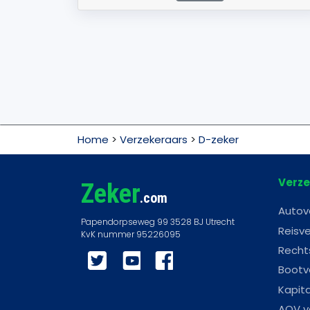
Home
>
Verzekeraars
>
D-zeker
Verze
Zeker
.com
Autov
Reisve
Recht
Twitter
YouTube
Facebook
Bootv
Kapit
AOV v