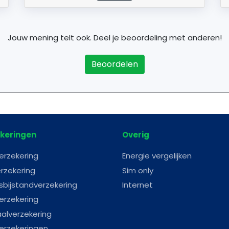
Jouw mening telt ook. Deel je beoordeling met anderen!
Beoordelen
keringen
Overig
erzekering
Energie vergelijken
rzekering
Sim only
sbijstandverzekering
Internet
erzekering
aalverzekering
erzekeringen