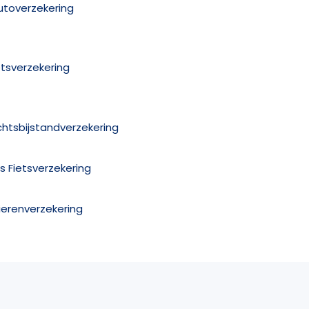
utoverzekering
etsverzekering
chtsbijstandverzekering
is Fietsverzekering
ierenverzekering