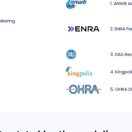
1. ANWB A
ekering
2. ENRA Fi
3. DAS Re
4. Kingpol
5. OHRA D