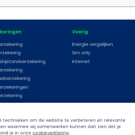
keringen
Overig
erzekering
Energie vergelijken
rzekering
Sim only
sbijstandverzekering
Internet
erzekering
aalverzekering
erzekeringen
erzekering
astenverzekering
erverzekering
re technieken om de website te verbeteren en relevante 
anverzekering
tijen waarmee wij samenwerken kunnen dan zien dat je 
fenisverzekering
ind je in onze 
cookieverklaring
.