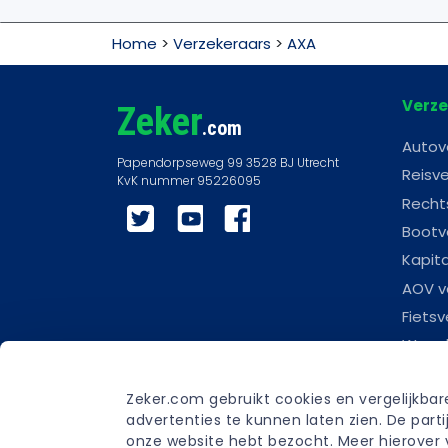
Home
>
Verzekeraars
>
AXA
Verze
Zeker
.com
Autov
Reisve
Recht
Twitter
YouTube
Facebook
Bootv
Kapit
AOV v
Fietsv
Woonl
Scoot
Zeker.com gebruikt cookies en vergelijkba
Carav
advertenties te kunnen laten zien. De par
Begra
onze website hebt bezocht. Meer hierover v