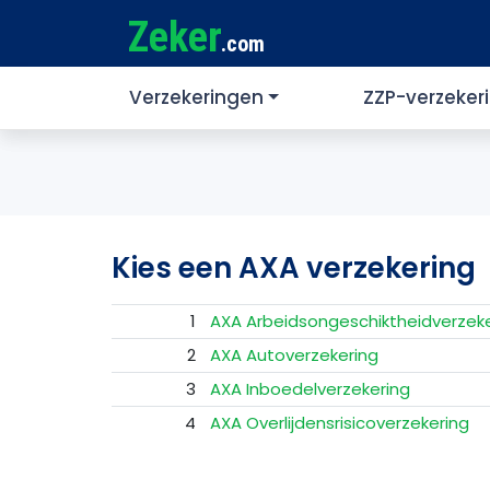
Zeker
.com
Verzekeringen
ZZP-verzeker
Kies een AXA verzekering
1
AXA Arbeidsongeschiktheidverzeke
2
AXA Autoverzekering
3
AXA Inboedelverzekering
4
AXA Overlijdensrisicoverzekering