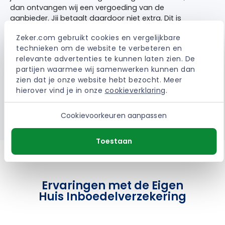
dan ontvangen wij een vergoeding van de
aanbieder. Jij betaalt daardoor niet extra. Dit is
altijd een vaste vergoeding waardoor het 100%
Zeker.com gebruikt cookies en vergelijkbare 
onafhankelijk blijft.
technieken om de website te verbeteren en 
relevante advertenties te kunnen laten zien. De 
Sinds 2002 helpen wij mensen dagelijks met het
partijen waarmee wij samenwerken kunnen dan 
besparen op de vaste lasten. Het is onze missie
zien dat je onze website hebt bezocht. Meer 
om voor iedereen de beste deals te verzamelen
hierover vind je in onze 
cookieverklaring
.
waardoor bespaard of verbeterd kan worden.
> Meer over Zeker.com
Cookievoorkeuren aanpassen
Toestaan
Ervaringen met de Eigen
Huis Inboedelverzekering