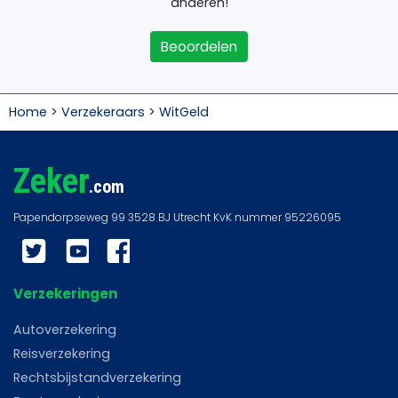
anderen!
Beoordelen
Home
>
Verzekeraars
>
WitGeld
Zeker
.com
Twitter
YouTube
Facebook
Verzekeringen
Autoverzekering
Reisverzekering
Rechtsbijstandverzekering