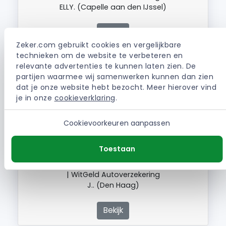
ELLY. (Capelle aan den IJssel)
Bekijk
Zeker.com gebruikt cookies en vergelijkbare 
technieken om de website te verbeteren en 
relevante advertenties te kunnen laten zien. De 
Wat ik niet zo goed begrijp, is dat ik in februari
partijen waarmee wij samenwerken kunnen dan zien 
ben overgestapt van een auto met een
dat je onze website hebt bezocht. Meer hierover vind 
nieuwwaarde van 34.000€ naar een andere
je in onze 
cookieverklaring
.
auto met een nieuwwaarde van 28.000€.
Betaalde ik eerst 65.00€ per maand werd dit
Cookievoorkeuren aanpassen
ineens 75.00€ per maand. Het vreemde is als
ik al mijn gegevens…
Toestaan
| WitGeld Autoverzekering
J.. (Den Haag)
Bekijk