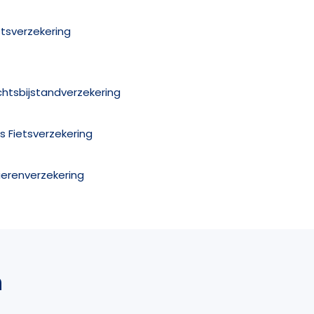
etsverzekering
chtsbijstandverzekering
is Fietsverzekering
ierenverzekering
n