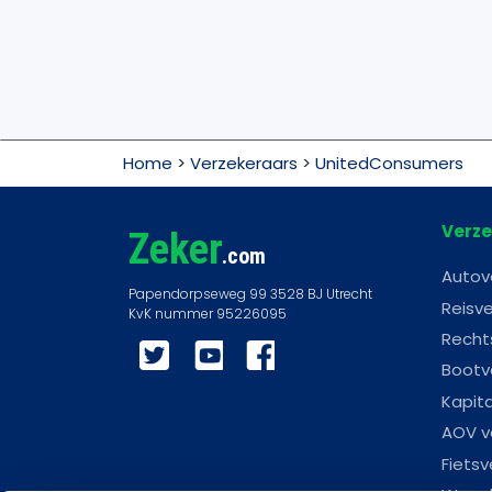
Home
>
Verzekeraars
>
UnitedConsumers
Verze
Zeker
.com
Autov
Reisve
Recht
Twitter
YouTube
Facebook
Bootv
Kapit
AOV v
Fietsv