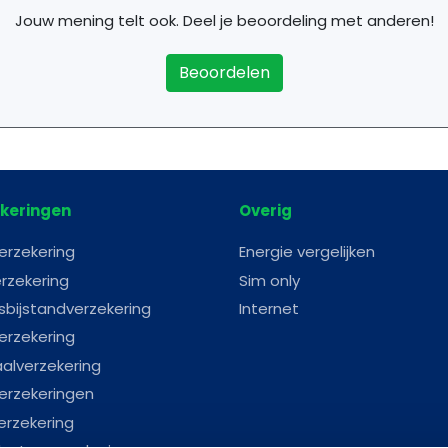
Jouw mening telt ook. Deel je beoordeling met anderen!
Beoordelen
keringen
Overig
erzekering
Energie vergelijken
rzekering
Sim only
sbijstandverzekering
Internet
erzekering
aalverzekering
erzekeringen
erzekering