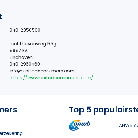
t
040-2350560
Luchthavenweg 55g
5657 EA
Eindhoven
040-2960460
info@unitedconsumers.com
https://www.unitedconsumers.com/
mers
Top 5 populairst
1. ANWB A
erzekering