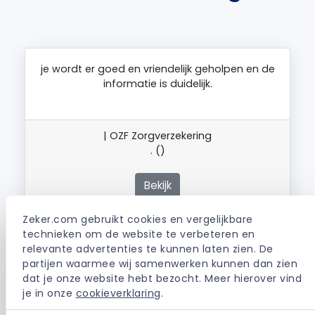
je wordt er goed en vriendelijk geholpen en de
informatie is duidelijk.
| OZF Zorgverzekering
. ()
Bekijk
Zeker.com gebruikt cookies en vergelijkbare 
technieken om de website te verbeteren en 
Meer dan 30 jaar verzekerd bij OZF nog nooit
relevante advertenties te kunnen laten zien. De 
problemen gehad en ze geven een goede
partijen waarmee wij samenwerken kunnen dan zien 
begeleiding inwat je moet doen.
dat je onze website hebt bezocht. Meer hierover vind 
je in onze 
cookieverklaring
.