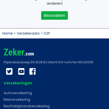
anderen!
Beoordelen
Home
>
Verzekeraars
>
OZF
Zeker
.com
Twitter
YouTube
Facebook
Verzekeringen
Autoverzekering
Reisverzekering
Rechtsbijstandverzekering