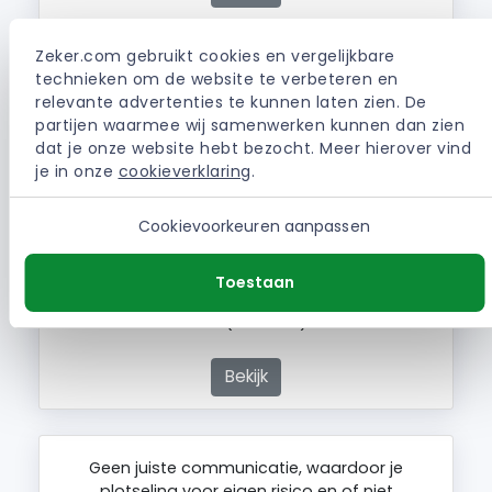
Zeker.com gebruikt cookies en vergelijkbare 
technieken om de website te verbeteren en 
Na jaren klant te zijn geweest bij ONVZ kan ik
relevante advertenties te kunnen laten zien. De 
iedereen alleen maar waarschuwen: blijf hier
partijen waarmee wij samenwerken kunnen dan zien 
ver vandaan. En let op: ONVZ is onderdeel van
dat je onze website hebt bezocht. Meer hierover vind 
de VGZ-groep, dus ook VGZ zou ik in de
je in onze 
cookieverklaring
.
toekomst mijden. Waarom zo slecht? ONVZ
lijkt uitsluitend gericht op het afwijzen of
bemoeilijken van vergoedingen,…
Cookievoorkeuren aanpassen
Toestaan
| ONVZ Ongevallenverzekering
MIKE. (haarlem)
Bekijk
Geen juiste communicatie, waardoor je
plotseling voor eigen risico en of niet