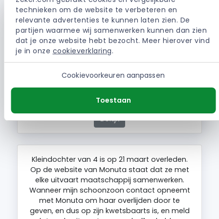
technieken om de website te verbeteren en 
relevante advertenties te kunnen laten zien. De 
partijen waarmee wij samenwerken kunnen dan zien 
slechte uitvaartverzorger ,heeft veel fouten
dat je onze website hebt bezocht. Meer hierover vind 
gemaakt ,geen compassie
je in onze 
cookieverklaring
.
Cookievoorkeuren aanpassen
| Monuta Crematieverzekering
HENNIE. (Etten)
Toestaan
Bekijk
Kleindochter van 4 is op 21 maart overleden.
Op de website van Monuta staat dat ze met
elke uitvaart maatschappij samenwerken.
Wanneer mijn schoonzoon contact opneemt
met Monuta om haar overlijden door te
geven, en dus op zijn kwetsbaarts is, en meld