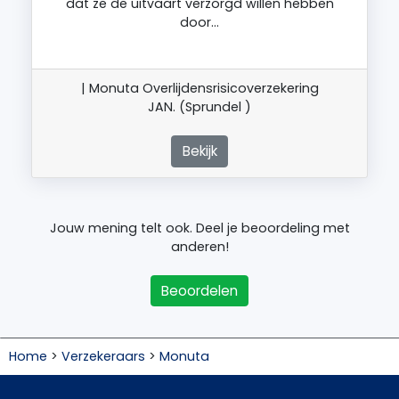
dat ze de uitvaart verzorgd willen hebben
door…
| Monuta Overlijdensrisicoverzekering
JAN. (Sprundel )
Bekijk
Jouw mening telt ook. Deel je beoordeling met
anderen!
Beoordelen
Home
>
Verzekeraars
>
Monuta