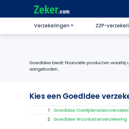
Zeker
.com
Verzekeringen
ZZP-verzeker
GoedIdee biedt financiële producten waarbij u
aangeboden.
Kies een GoedIdee verzek
1
GoedIdee Overlijdensrisicoverzeker
2
GoedIdee Woonlastenverzekering