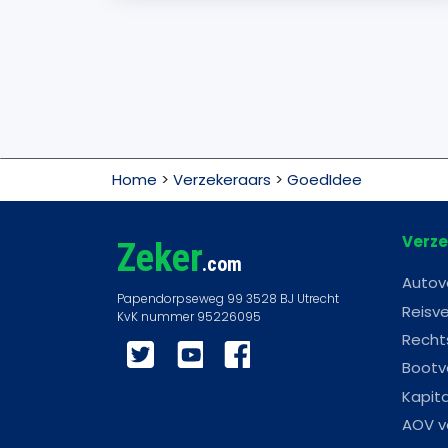
Home
>
Verzekeraars
>
GoedIdee
Verze
Zeker
.com
Autov
Reisve
Recht
Twitter
YouTube
Facebook
Bootv
Kapit
AOV v