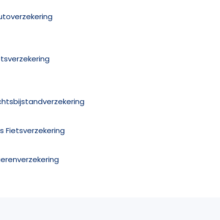
utoverzekering
etsverzekering
chtsbijstandverzekering
is Fietsverzekering
ierenverzekering