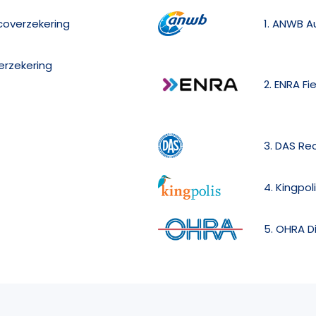
icoverzekering
1. ANWB A
erzekering
2. ENRA Fi
3. DAS Re
4. Kingpol
5. OHRA D