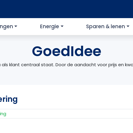
ingen
Energie
Sparen & lenen
GoedIdee
 als klant centraal staat. Door de aandacht voor prijs en kw
ering
ing