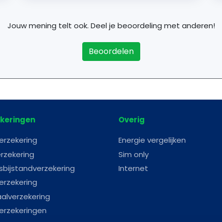
Jouw mening telt ook. Deel je beoordeling met anderen!
Beoordelen
keringen
Overig
erzekering
Energie vergelijken
rzekering
Sim only
sbijstandverzekering
Internet
erzekering
aalverzekering
erzekeringen