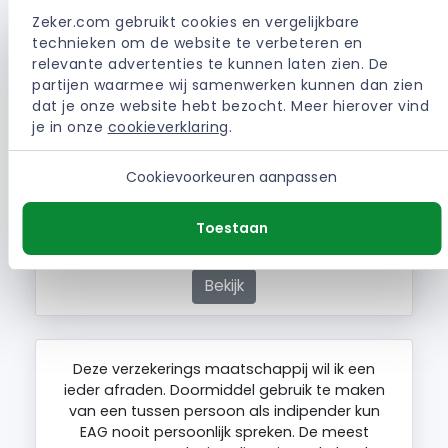
klantvriendelijk, telefonisch erg kortaf en
Zeker.com gebruikt cookies en vergelijkbare 
onvriendelijk, veel slordigheidsfouten. Mijn auto
technieken om de website te verbeteren en 
is ongeveer 4 maanden verzekerd geweest bij
relevante advertenties te kunnen laten zien. De 
EAG. De tweede maand werd de premie 3
partijen waarmee wij samenwerken kunnen dan zien 
maal afgeschreven via automatisch incasso.
dat je onze website hebt bezocht. Meer hierover vind 
Na telefonisch contact is dit door EAG
je in onze 
cookieverklaring
.
teruggestort. Bij…
Cookievoorkeuren aanpassen
| EAG Autoverzekering
Toestaan
TESSA. (Grou)
Bekijk
Deze verzekerings maatschappij wil ik een
ieder afraden. Doormiddel gebruik te maken
van een tussen persoon als indipender kun
EAG nooit persoonlijk spreken. De meest