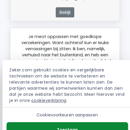
Bekijk
Je meot oppassen met goedkope
verzekeringen. Want achteraf kun er leuke
verrassingen bij zitten. Ik ben, namelijk,
verhuisd naar het buitenland, en heb een
royementverklaring in het Engels nodig. Ik heb
al 3 of 4 keer gebeld, aantal keren een e-mail
Zeker.com gebruikt cookies en vergelijkbare 
gestuurd, maar de verklaring nog steeds niet
technieken om de website te verbeteren en 
ontvangen. Inmiddels…
relevante advertenties te kunnen laten zien. De 
partijen waarmee wij samenwerken kunnen dan zien 
dat je onze website hebt bezocht. Meer hierover vind 
je in onze 
cookieverklaring
.
| Bruns ten Brink Autoverzekering
S. (Münster)
Cookievoorkeuren aanpassen
Bekijk
Toestaan