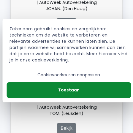
| AutoWeek Autoverzekering
JOHAN. (Den Haag)
Bekijk
Zeker.com gebruikt cookies en vergelijkbare 
technieken om de website te verbeteren en 
relevante advertenties te kunnen laten zien. De 
partijen waarmee wij samenwerken kunnen dan zien 
Ontving zomaar, na de initiële dekking een
dat je onze website hebt bezocht. Meer hierover vind 
mail met het bericht dat de verzekering niet
je in onze 
cookieverklaring
.
accepteerd werd. Zonder enige toelichting. Ik
heb zelf moeten achterhalen wat de reden
was ( in dit geval een formaliteit maar
Cookievoorkeuren aanpassen
inmiddels had ik mijn buik vol en was de auto
elders verzekerd).
Toestaan
| AutoWeek Autoverzekering
TOM. (Leusden)
Bekijk