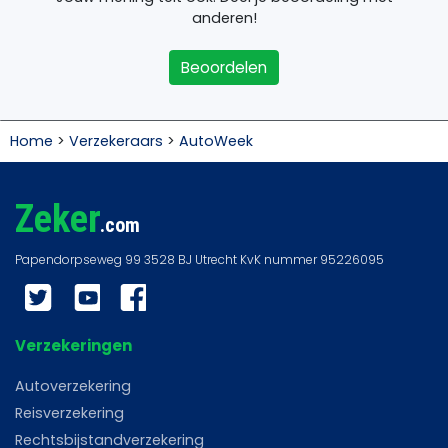
anderen!
Beoordelen
Home
>
Verzekeraars
>
AutoWeek
Zeker
.com
Twitter
YouTube
Facebook
Verzekeringen
Autoverzekering
Reisverzekering
Rechtsbijstandverzekering