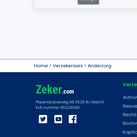
Home
>
Verzekeraars
>
Anderzorg
Verze
Zeker
.com
Autov
Reisve
Recht
Twitter
YouTube
Facebook
Bootv
Kapit