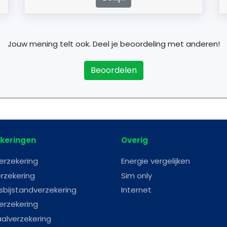
Jouw mening telt ook. Deel je beoordeling met anderen!
Beoordelen
keringen
Overig
erzekering
Energie vergelijken
rzekering
Sim only
sbijstandverzekering
Internet
erzekering
aalverzekering