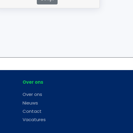
Over ons
Over ons
Nieuws
Contact
Vacatures