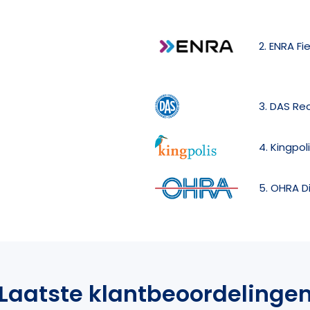
2. ENRA Fi
3. DAS Re
4. Kingpol
5. OHRA D
Laatste klantbeoordelinge