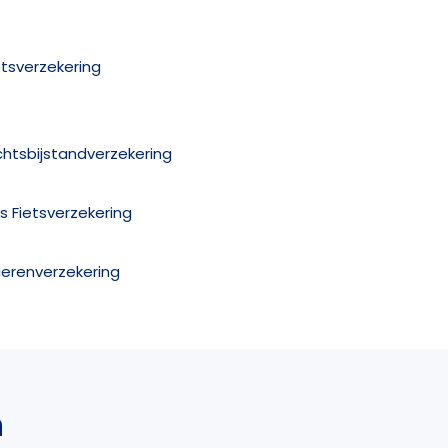
etsverzekering
chtsbijstandverzekering
is Fietsverzekering
ierenverzekering
n