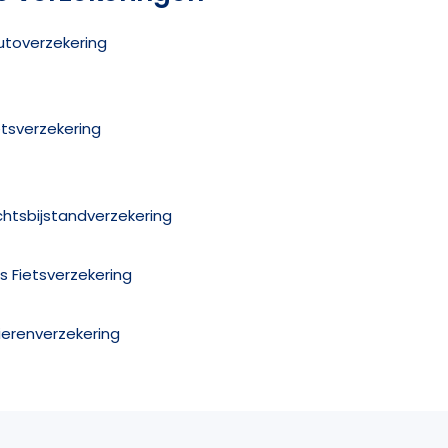
utoverzekering
etsverzekering
chtsbijstandverzekering
is Fietsverzekering
ierenverzekering