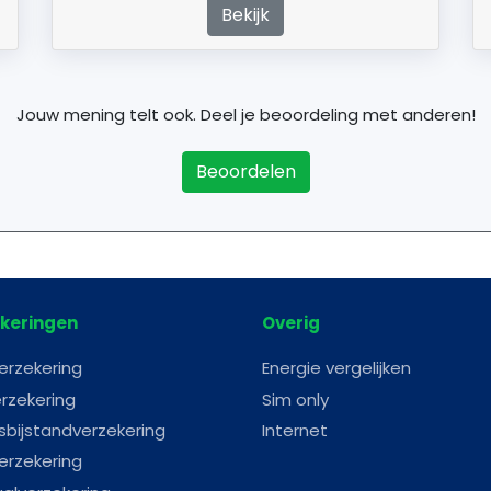
Bekijk
Jouw mening telt ook. Deel je beoordeling met anderen!
Beoordelen
keringen
Overig
erzekering
Energie vergelijken
rzekering
Sim only
sbijstandverzekering
Internet
erzekering