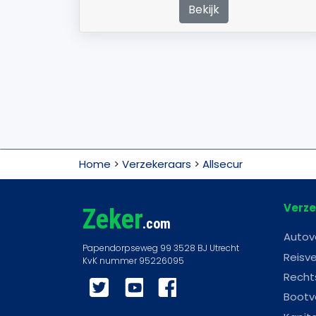
Bekijk
Home
>
Verzekeraars
>
Allsecur
Verze
Zeker
.com
Autov
Reisve
Recht
Twitter
YouTube
Facebook
Bootv