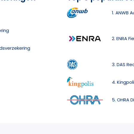
1. ANWB A
ering
2. ENRA Fi
idsverzekering
3. DAS Re
4. Kingpol
5. OHRA D