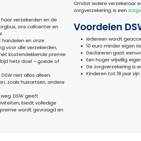
Omdat iedere verzekeraar e
zorgverzekering, is een
zorgv
j haar verzekerden en de
Voordelen DS
orgbus, ons callcenter en
r.
Iedereen wordt geacc
t handelen en onze
10 euro minder eigen ri
ng voor alle verzekerden,
Declareren gaat eenvo
e, nét kostendekkende premie.
Een hoger vrijwillig eige
tijd hets doel – goede of
De zorgverzekering is 
Kinderen tot 18 jaar zi
n
DSW
niet alles alleen.
, zoals huisartsen, andere
n weg.
DSW
geeft
viteiten, biedt volledige
e premie wordt gevraagd en