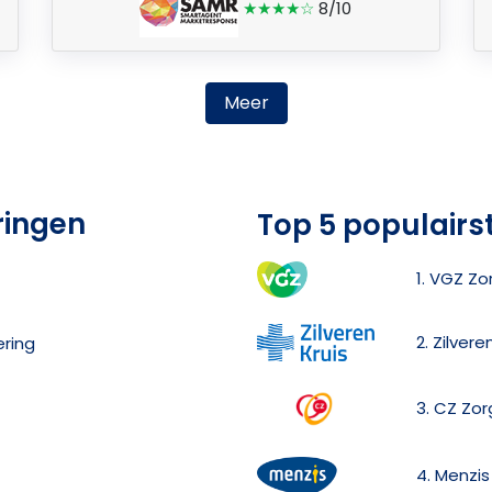
★★★★☆
8/10
Meer
ringen
Top 5 populairs
1. VGZ Zo
2. Zilver
ering
3. CZ Zor
4. Menzis