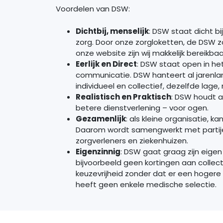
Voordelen van DSW:
Dichtbij, menselijk
:
DSW
staat dicht bi
zorg. Door onze zorgloketten, de
DSW
z
onze website zijn wij makkelijk bereikbaa
Eerlijk en Direct
:
DSW
staat open in he
communicatie.
DSW
hanteert al jarenla
individueel en collectief, dezelfde lag
Realistisch en Praktisch
:
DSW
houdt al
betere dienstverlening – voor ogen.
Gezamenlijk
: als kleine organisatie, ka
Daarom wordt samengwerkt met partijen
zorgverleners en ziekenhuizen.
Eigenzinnig
:
DSW
gaat graag zijn eige
bijvoorbeeld geen kortingen aan collecti
keuzevrijheid zonder dat er een hoger
heeft geen enkele medische selectie.