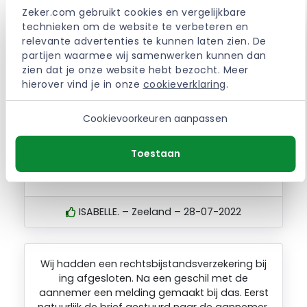
Zeker.com gebruikt cookies en vergelijkbare 
technieken om de website te verbeteren en 
relevante advertenties te kunnen laten zien. De 
partijen waarmee wij samenwerken kunnen dan 
zien dat je onze website hebt bezocht. Meer 
Ben uiteindelijk goed geholpen, DAS was te
hierover vind je in onze 
cookieverklaring
.
druk dus is mijn zaak overgedragen naar
advocatenkantoor Zeeland. Dhr. Berkhof heeft
mij toen zeer goed en snel geholpen.
Cookievoorkeuren aanpassen
Advocatenkantoor Zeeland en dhr. Berkhof
kan ik naar alle tevredenheid en zeker
Toestaan
aanraden!
ISABELLE. – Zeeland – 28-07-2022
Wij hadden een rechtsbijstandsverzekering bij
ing afgesloten. Na een geschil met de
aannemer een melding gemaakt bij das. Eerst
natuurlijk de brief gestuurd naar de aannemer.