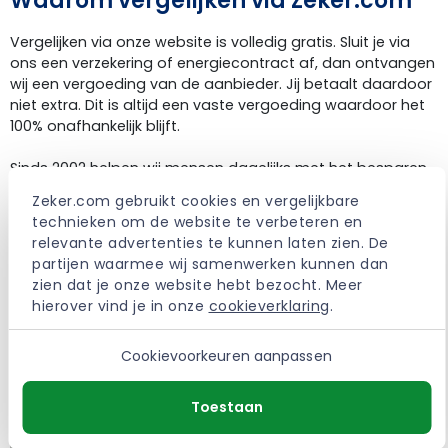
Waarom vergelijken via Zeker.com
Vergelijken via onze website is volledig gratis. Sluit je via
ons een verzekering of energiecontract af, dan ontvangen
wij een vergoeding van de aanbieder. Jij betaalt daardoor
niet extra. Dit is altijd een vaste vergoeding waardoor het
100% onafhankelijk blijft.
Sinds 2002 helpen wij mensen dagelijks met het besparen
op de vaste lasten. Het is onze missie om voor iedereen de
Zeker.com gebruikt cookies en vergelijkbare 
beste deals te verzamelen waardoor bespaard of
technieken om de website te verbeteren en 
verbeterd kan worden.
relevante advertenties te kunnen laten zien. De 
partijen waarmee wij samenwerken kunnen dan 
> Meer over Zeker.com
zien dat je onze website hebt bezocht. Meer 
hierover vind je in onze 
cookieverklaring
.
Cookievoorkeuren aanpassen
Toestaan