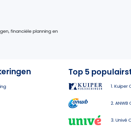
gen, financiële planning en
keringen
Top 5 populairs
1. Kuiper
ing
2. ANWB 
3. Univé 