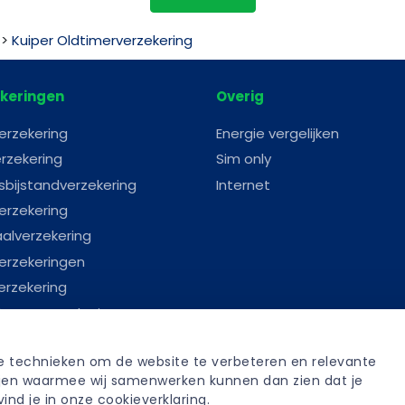
>
Kuiper Oldtimerverzekering
keringen
Overig
erzekering
Energie vergelijken
rzekering
Sim only
sbijstandverzekering
Internet
erzekering
aalverzekering
erzekeringen
erzekering
astenverzekering
erverzekering
re technieken om de website te verbeteren en relevante 
anverzekering
tijen waarmee wij samenwerken kunnen dan zien dat je 
fenisverzekering
ind je in onze 
cookieverklaring
.