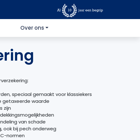
Over ons
ering
verzekering:
rden, speciaal gemaakt voor klassiekers
de getaxeerde waarde
s zijn
e dekkingsmogelijkheden
andeling van schade
, ook bij pech onderweg
AC
-normen