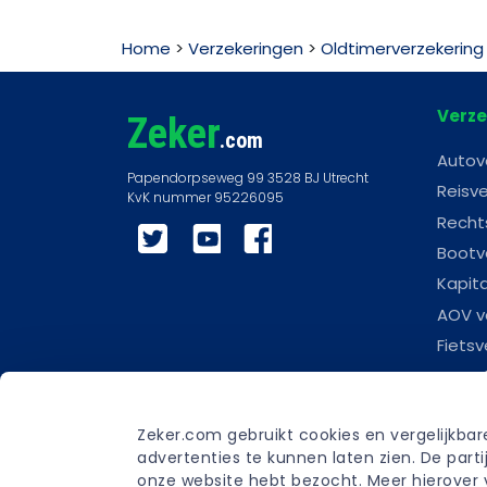
Home
>
Verzekeringen
>
Oldtimerverzekering
Verze
Zeker
.com
Autov
Reisve
Recht
Twitter
YouTube
Facebook
Bootv
Kapit
AOV v
Fietsv
Woonl
Scoot
Zeker.com gebruikt cookies en vergelijkba
Carav
advertenties te kunnen laten zien. De par
Begra
onze website hebt bezocht. Meer hierover v