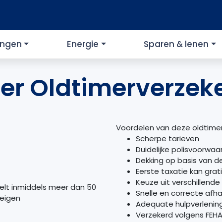
ingen
Energie
Sparen & lenen
er Oldtimerverzek
Voordelen van deze oldtimer
Scherpe tarieven
Duidelijke polisvoorwaa
Dekking op basis van 
Eerste taxatie kan grati
Keuze uit verschillend
telt inmiddels meer dan 50
Snelle en correcte afh
 eigen
Adequate hulpverlening
Verzekerd volgens
FEH