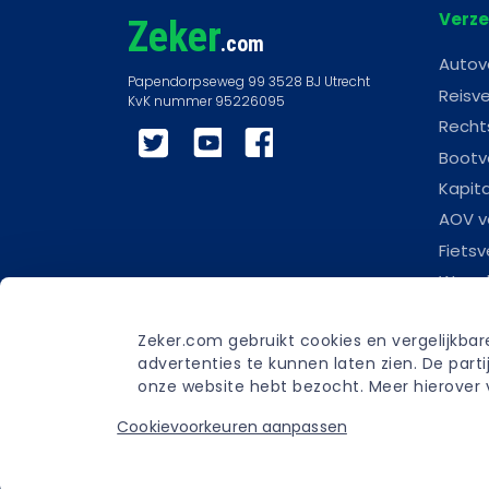
Verze
Zeker
.com
Autov
Reisve
Recht
Twitter
YouTube
Facebook
Bootv
Kapit
AOV v
Fietsv
Woonl
Scoot
Zeker.com gebruikt cookies en vergelijkba
Carav
advertenties te kunnen laten zien. De par
Begra
onze website hebt bezocht. Meer hierover v
Cookievoorkeuren aanpassen
Privacybeleid
Privacyverklaring
Gebru