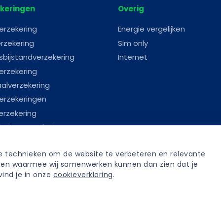
keringen
Overig
erzekering
Energie vergelijken
rzekering
Sim only
sbijstandverzekering
Internet
erzekering
aalverzekering
erzekeringen
erzekering
astenverzekering
erverzekering
re technieken om de website te verbeteren en relevante 
anverzekering
tijen waarmee wij samenwerken kunnen dan zien dat je 
fenisverzekering
ind je in onze 
cookieverklaring
.
iksvoorwaarden
Sitemap