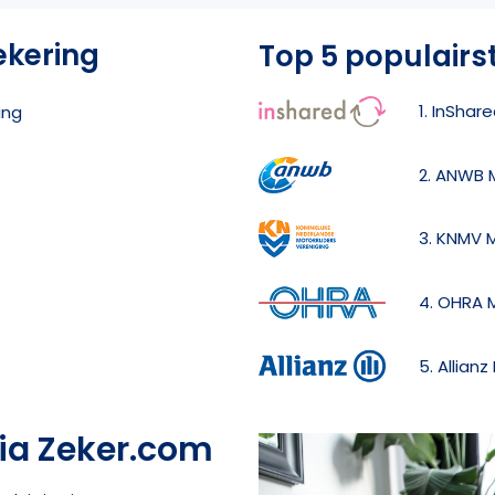
ekering
Top 5 populairs
1. InShar
ing
2. ANWB 
3. KNMV 
4. OHRA 
5. Allian
ia Zeker.com