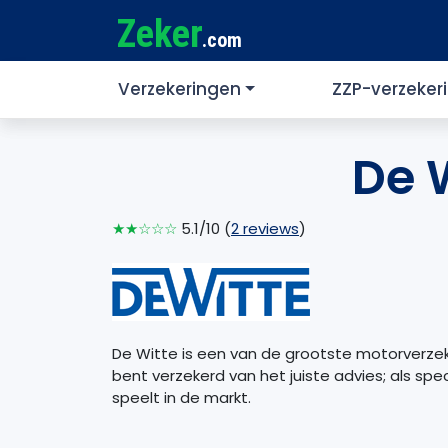
Zeker
.com
Verzekeringen
ZZP-verzeker
De 
★★☆☆☆
5.1/10 (
2 reviews
)
De Witte is een van de grootste motorverze
bent verzekerd van het juiste advies; als spe
speelt in de markt.