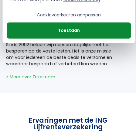
Vergelijken via onze website is volledig gratis. Sluit
je via ons een verzekering of energiecontract af,
dan ontvangen wij een vergoeding van de
Cookievoorkeuren aanpassen
aanbieder. Jij betaalt daardoor niet extra. Dit is
altijd een vaste vergoeding waardoor het 100%
Toestaan
onafhankelijk blijft.
Sinds 2002 helpen wij mensen dagelijks met het
besparen op de vaste lasten. Het is onze missie
om voor iedereen de beste deals te verzamelen
waardoor bespaard of verbeterd kan worden.
> Meer over Zeker.com
Ervaringen met de ING
Lijfrenteverzekering