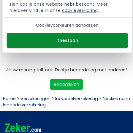
zien dat je onze website hebt bezocht. Meer 
hierover vind je in onze 
cookieverklaring
.
Cookievoorkeuren aanpassen
Ervaringen met de Neckermann
Toestaan
Inboedelverzekering
Jouw mening telt ook. Deel je beoordeling met anderen!
Beoordelen
Home
>
Verzekeringen
>
Inboedelverzekering
>
Neckermann
Inboedelverzekering
Zeker
.com