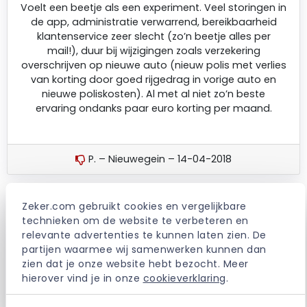
Voelt een beetje als een experiment. Veel storingen in
de app, administratie verwarrend, bereikbaarheid
klantenservice zeer slecht (zo’n beetje alles per
mail!), duur bij wijzigingen zoals verzekering
overschrijven op nieuwe auto (nieuw polis met verlies
van korting door goed rijgedrag in vorige auto en
nieuwe poliskosten). Al met al niet zo’n beste
ervaring ondanks paar euro korting per maand.
P. – Nieuwegein – 14-04-2018
Zeker.com gebruikt cookies en vergelijkbare 
Slecht communicatie Na mijn schade manden geen
technieken om de website te verbeteren en 
contact mogelijk. Ik zou niemand aanraden om bij
relevante advertenties te kunnen laten zien. De 
deze verzekering klant te worden. Niet normaal
partijen waarmee wij samenwerken kunnen dan 
zien dat je onze website hebt bezocht. Meer 
hierover vind je in onze 
cookieverklaring
.
JAN. – Amsterdam – 02-10-2017