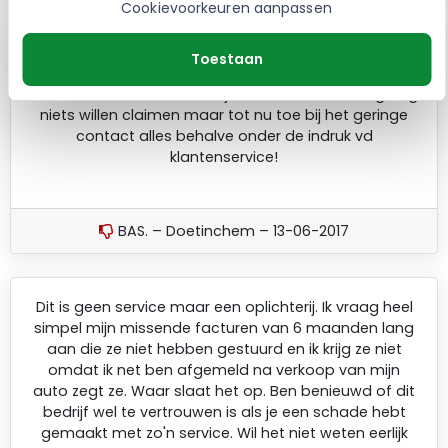
Cookievoorkeuren aanpassen
Gebrekkige en trage communicatie terwijl ze
Toestaan
telefonisch niet bereikbaar zijn. Enkel online maar met
een reactie snelheid van bijna een week. Gelukkig nog
niets willen claimen maar tot nu toe bij het geringe
contact alles behalve onder de indruk vd
klantenservice!
BAS. – Doetinchem – 13-06-2017
Dit is geen service maar een oplichterij. Ik vraag heel
simpel mijn missende facturen van 6 maanden lang
aan die ze niet hebben gestuurd en ik krijg ze niet
omdat ik net ben afgemeld na verkoop van mijn
auto zegt ze. Waar slaat het op. Ben benieuwd of dit
bedrijf wel te vertrouwen is als je een schade hebt
gemaakt met zo'n service. Wil het niet weten eerlijk