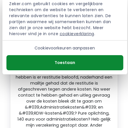
Zeker.com gebruikt cookies en vergelijkbare 
andere verzekeraar dan Verzekersnel.nl!
technieken om de website te verbeteren en 
relevante advertenties te kunnen laten zien. De 
partijen waarmee wij samenwerken kunnen dan 
MOHAMED. – Roosendaal – 08-12-2016
zien dat je onze website hebt bezocht. Meer 
hierover vind je in onze 
cookieverklaring
.
Deze verzekeraar is duidelijk uit op het
Cookievoorkeuren aanpassen
misleiden van mensen. Een voorbeeld: Nadat
ik mijn verzekering had opgezegd is er nog
Toestaan
voor 2 maanden geincasseerd van mijn
rekening. Na contact en uitleg gevraagd te
hebben is er restitutie beloofd, naderhand een
mailtje gehad dat de restitutie is
afgeschreven tegen andere kosten. Na weer
contact te hebben gehad en uitleg gevraag
over de kosten bleek dit te gaan om
&#039;Administratiekosten&#039; en
&#039;RDW-kosten&#039;? Pure oplichting,
140 euro voor administratiekosten? Heb gelijk
mijn verzekering gestopt daar. Ander