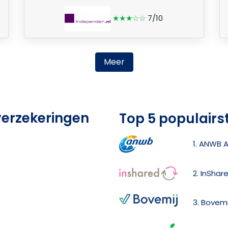
★★★☆☆
7/10
Meer
 verzekeringen
Top 5 populairs
1. ANWB 
2. InShar
3. Bovemi