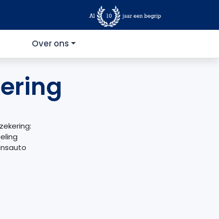
Over ons
kering
zekering:
eling
insauto