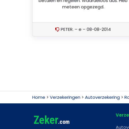
betalen en regelen. Waardeloos dus. Heb
meteen opgezegd.
PETER. – e – 08-08-2014
Home
>
Verzekeringen
>
Autoverzekering
>
Ro
Verze
Zeker
.com
Autov