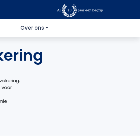
Over ons
kering
zekering:
n voor
mie