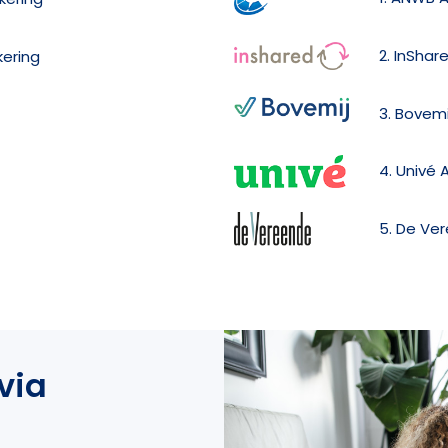
2. InShar
kering
3. Bovemi
4. Univé 
5. De Ve
via