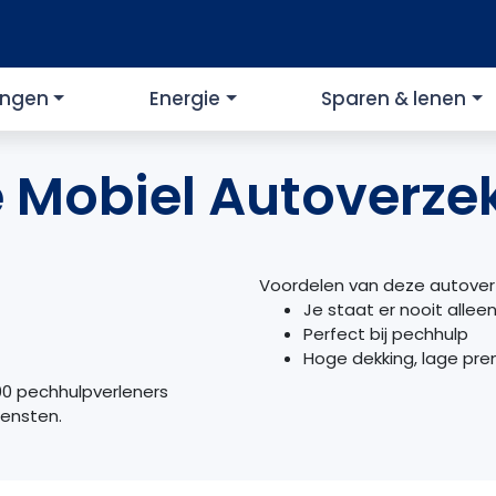
ingen
Energie
Sparen & lenen
 Mobiel Autoverze
Voordelen van deze autover
Je staat er nooit allee
Perfect bij pechhulp
Hoge dekking, lage pre
00 pechhulpverleners
iensten.