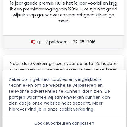
1e jaar goede premie. Nu is het 1e jaar voorbij en krijg
ik een premieverhoging van 120%!!!!! Ze zijn niet goed
wijs! Ik stap gauw over en voor mij geen klik en go
meer!
Q. – Apeldoorn – 22-05-2016
Nooit deze verkering kiezen voor de auto! Ze hebben
mijn verzoek voor verzekering geanuleerd en ik bleek
ineeens onverzekerd te zijn, dus kon ik mijn auto niet
Zeker.com gebruikt cookies en vergelijkbare 
gebruiken en moest eerst een nieuwe verzekering
technieken om de website te verbeteren en 
afsluiten. Het verzoek is afgewezen omdat ze zeiden
relevante advertenties te kunnen laten zien. De 
dat de woonruimte die ik huur kantoorruimte zou zijn.
partijen waarmee wij samenwerken kunnen dan 
Dit is gewoon via Camelot gehuurd en is gewoon
zien dat je onze website hebt bezocht. Meer 
woonruimte. Voordat ze lopen te schreeuwen kunnen
hierover vind je in onze 
cookieverklaring
.
ze toch eerst even informeren bij de Gemeente?? Ik
wil hier nooit meer mijn verzekering afsluiten!!!!
Cookievoorkeuren aanpassen