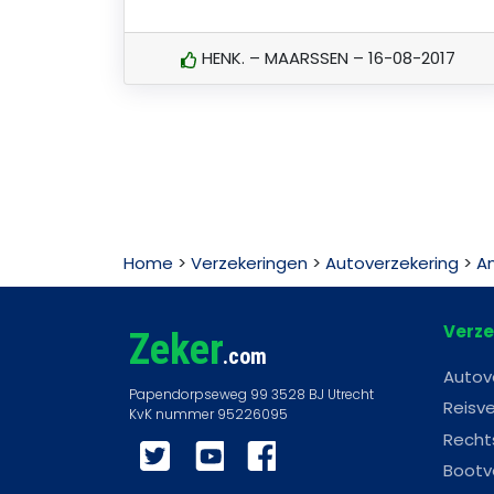
HENK. – MAARSSEN – 16-08-2017
Home
>
Verzekeringen
>
Autoverzekering
>
An
Verze
Zeker
.com
Autov
Reisve
Recht
Twitter
YouTube
Facebook
Bootv