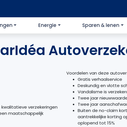
ingen
Energie
Sparen & lenen
arIdéa Autoverzek
Voordelen van deze autover
Gratis verhaalservice
Deskundig en vlotte sc
Vandalisme is verzeker
Twee jaar nieuwwaarde
Twee jaar aanschafwaa
n kwalitatieve verzekeringen
Buiten de no-claim kor
 een maatschappelijk
aantrekkelijke korting 
oplopend tot 15%