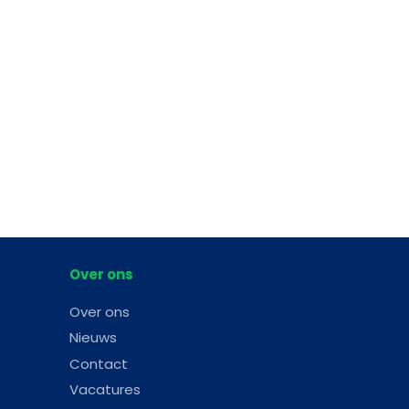
Over ons
Over ons
Nieuws
Contact
Vacatures