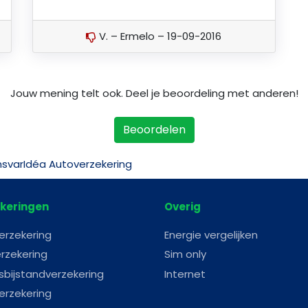
V. – Ermelo – 19-09-2016
Jouw mening telt ook. Deel je beoordeling met anderen!
Beoordelen
svarIdéa Autoverzekering
keringen
Overig
erzekering
Energie vergelijken
rzekering
Sim only
sbijstandverzekering
Internet
erzekering