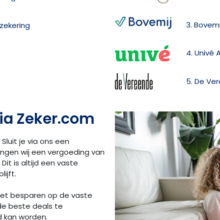
3. Bovemi
zekering
4. Univé 
5. De Ve
ia Zeker.com
 Sluit je via ons een
angen wij een vergoeding van
Dit is altijd een vaste
ijft.
 het besparen op de vaste
de beste deals te
d kan worden.