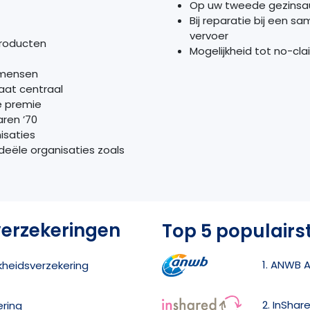
Op uw tweede gezinsaut
Bij reparatie bij een 
vervoer
producten
Mogelijkheid tot no-cl
 mensen
aat centraal
e premie
aren ’70
isaties
eële organisaties zoals
verzekeringen
Top 5 populairs
1. ANWB 
jkheidsverzekering
2. InShar
ering