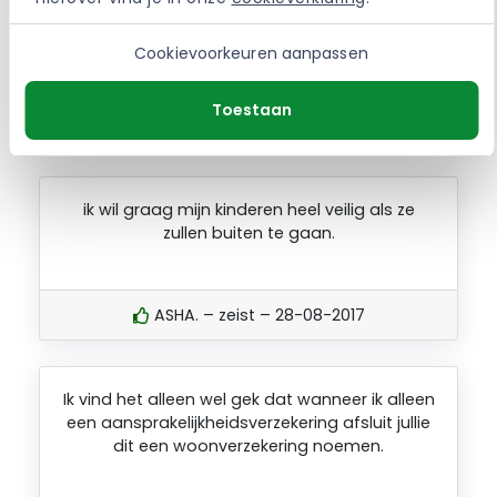
Ervaringen met de United
Insurance
Cookievoorkeuren aanpassen
Aansprakelijkheidsverzekeri
ng
Toestaan
ik wil graag mijn kinderen heel veilig als ze
zullen buiten te gaan.
ASHA. – zeist – 28-08-2017
Ik vind het alleen wel gek dat wanneer ik alleen
een aansprakelijkheidsverzekering afsluit jullie
dit een woonverzekering noemen.