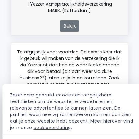
| Yezzer Aansprakelijkheidsverzekering
MARK. (Rotterdam)
Bekijk
Te afgrijselijk voor woorden. De eerste keer dat
ik gebruik wil maken van de verzekering die ik
via Yezzer bij das heb en waar ik elke maand
dik voor betaal (dit dan weer via dure
business??) laten ze je in de kou staan. Zaak
gemeld in maart, zijn telefonisch niet…
Zeker.com gebruikt cookies en vergelijkbare 
technieken om de website te verbeteren en 
| Yezzer Rechtsbijstandverzekering
relevante advertenties te kunnen laten zien. De 
BARBERA. (Arnhem)
partijen waarmee wij samenwerken kunnen dan zien 
dat je onze website hebt bezocht. Meer hierover vind 
je in onze 
cookieverklaring
.
Bekijk