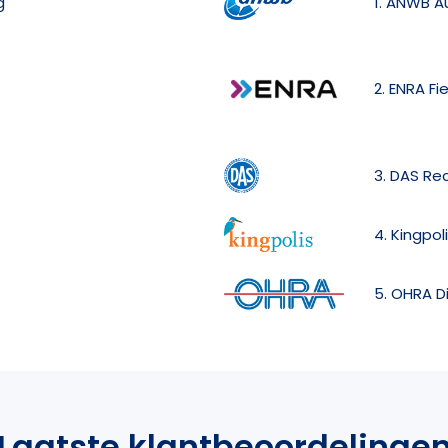
g
1. ANWB A
2. ENRA Fi
3. DAS Re
4. Kingpol
5. OHRA D
Laatste klantbeoordelinge