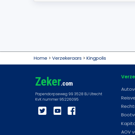
Home
>
Verzekeraars
>
Kingpolis
Verze
Zeker
.com
Autov
Reisve
Recht
Twitter
YouTube
Facebook
Bootv
Kapit
AOV v