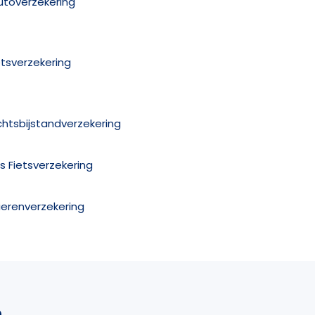
utoverzekering
etsverzekering
chtsbijstandverzekering
is Fietsverzekering
ierenverzekering
n