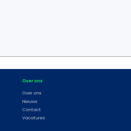
Over ons
Over ons
Nieuws
Contact
Vacatures