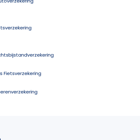
utoverzekering
etsverzekering
chtsbijstandverzekering
is Fietsverzekering
ierenverzekering
n