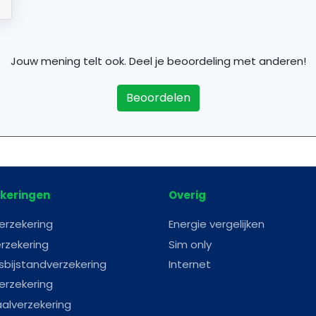
Jouw mening telt ook. Deel je beoordeling met anderen!
Beoordelen
keringen
Overig
erzekering
Energie vergelijken
rzekering
Sim only
sbijstandverzekering
Internet
erzekering
aalverzekering