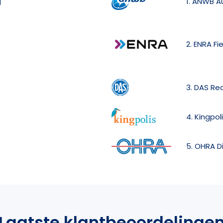
g
1. ANWB A
2. ENRA Fi
3. DAS Re
4. Kingpol
5. OHRA D
Laatste klantbeoordelinge