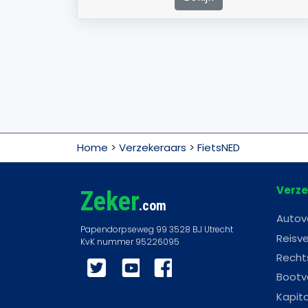
Home
>
Verzekeraars
>
FietsNED
Verze
Zeker
.com
Autov
Reisve
Recht
Twitter
YouTube
Facebook
Bootv
Kapit