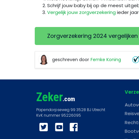
Schrijf jouw baby bij op de meest uitgeb
Vergelijk jouw zorgverzekering
ieder jaa
Zorgverzekering 2024 vergelijken
geschreven door
Femke Koning
Femke
Koning
Verze
Zeker
.com
Autov
Reisve
Recht
Twitter
YouTube
Facebook
Bootv