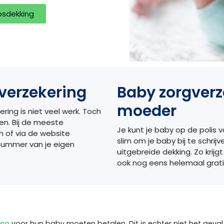
psdekking
verzekering
Baby zorgverz
moeder
ring is niet veel werk. Toch
oen. Bij de meeste
Je kunt je baby op de polis v
h of via de website
slim om je baby bij te schr
snummer van je eigen
uitgebreide dekking. Zo krijgt
ook nog eens helemaal gratis
ico
voor hun baby moeten betalen. Dit is echter niet het geval.