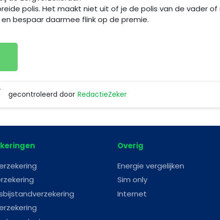
reide polis. Het maakt niet uit of je de polis van de vader of
r en bespaar daarmee flink op de premie.
gecontroleerd door
RedactieZeker
RedactieZeker
keringen
Overig
erzekering
Energie vergelijken
rzekering
Sim only
sbijstandverzekering
Internet
erzekering