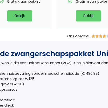
Gratis kraampakket
Gratis kraampakke
Bekijk
Bekijk
Ons oordeel




nde zwangerschapspakket Un
ouwen is die van UnitedConsumers (VGZ).
Kies je hiervoor d
kenhuisbevalling zonder medische indicatie (€ 480,89)
kraamzorg tot € 125
geveer € 30)
apscursus
borstkolf
sendieck