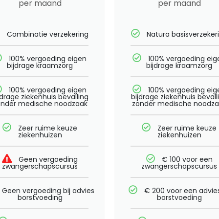
per maand
per maand
Combinatie verzekering
Natura basisverzeker
100% vergoeding eigen
100% vergoeding eig
bijdrage kraamzorg
bijdrage kraamzorg
100% vergoeding eigen
100% vergoeding eig
jdrage ziekenhuis bevalling
bijdrage ziekenhuis bevall
onder medische noodzaak
zonder medische noodza
Zeer ruime keuze
Zeer ruime keuze
ziekenhuizen
ziekenhuizen
Geen vergoeding
€ 100 voor een
zwangerschapscursus
zwangerschapscursus
Geen vergoeding bij advies
€ 200 voor een advies
borstvoeding
borstvoeding