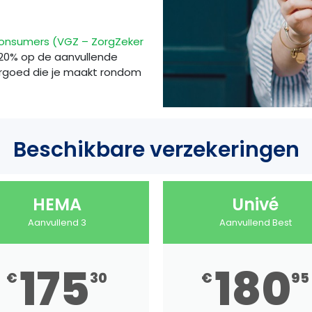
onsumers (VGZ – ZorgZeker
t 20% op de aanvullende
vergoed die je maakt rondom
Beschikbare verzekeringen
HEMA
Univé
Aanvullend 3
Aanvullend Best
175
180
€
30
€
95