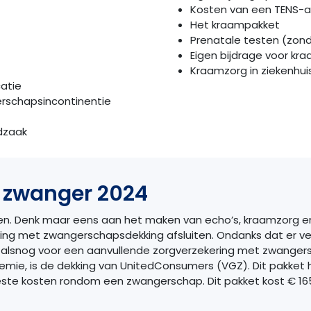
Kosten van een TENS-
Het kraampakket
Prenatale testen (zond
Eigen bijdrage voor kr
Kraamzorg in ziekenhui
catie
erschapsincontinentie
dzaak
g zwanger 2024
n. Denk maar eens aan het maken van echo’s, kraamzorg en d
ering met zwangerschapsdekking afsluiten. Ondanks dat er v
alsnog voor een aanvullende zorgverzekering met zwangersc
emie, is de dekking van UnitedConsumers (VGZ). Dit pakke
ste kosten rondom een zwangerschap. Dit pakket kost € 165,4