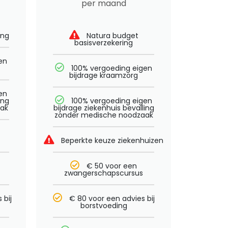
per maand
ing
Natura budget
basisverzekering
en
100% vergoeding eigen
bijdrage kraamzorg
en
ing
100% vergoeding eigen
ak
bijdrage ziekenhuis bevalling
zonder medische noodzaak
Beperkte keuze ziekenhuizen
€ 50 voor een
zwangerschapscursus
 bij
€ 80 voor een advies bij
borstvoeding