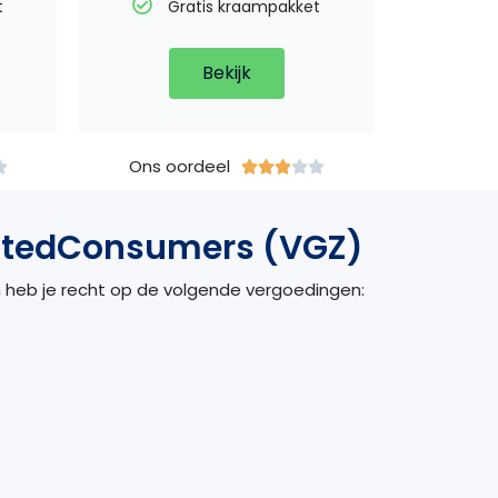
t
Gratis kraampakket
Bekijk
Ons oordeel






itedConsumers (VGZ)
an heb je recht op de volgende vergoedingen: