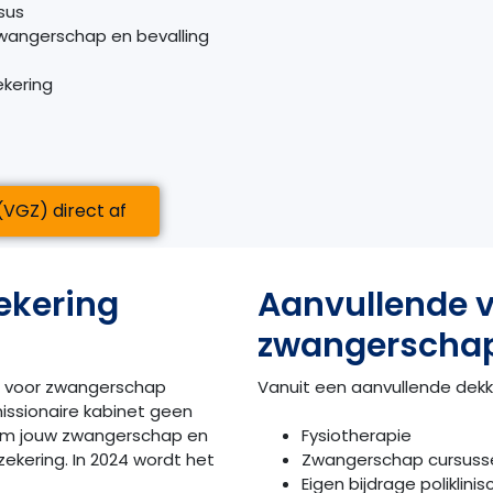
sus
wangerschap en bevalling
ekering
(VGZ) direct af
ekering
Aanvullende v
zwangerscha
en voor zwangerschap
Vanuit een aanvullende dekk
issionaire kabinet geen
dom jouw zwangerschap en
Fysiotherapie
ekering. In 2024 wordt het
Zwangerschap cursuss
Eigen bijdrage poliklin