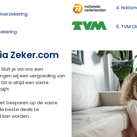
4. Natio
lverzekering
5. TVM O
ekering
ia Zeker.com
 Sluit je via ons een
angen wij een vergoeding van
Dit is altijd een vaste
ijft.
 het besparen op de vaste
de beste deals te
d kan worden.