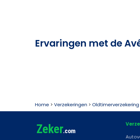
Ervaringen met de Av
Home
>
Verzekeringen
>
Oldtimerverzekering
Verze
Zeker
.com
Autov