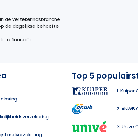
f in de verzekeringsbranche
op de dagelijkse behoefte
ere financiële
ea
Top 5 populairs
1. Kuiper
zekering
2. ANWB 
elijkheidsverzekering
3. Univé 
ijstandverzekering