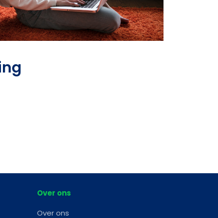
ing
Over ons
Over ons