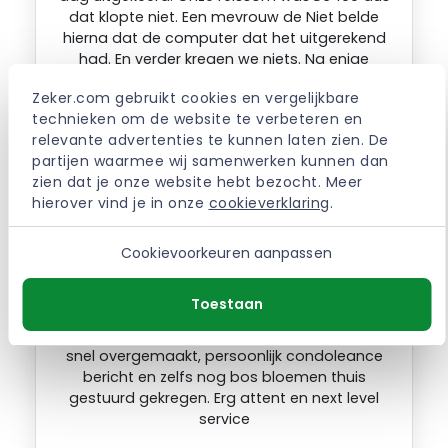
dat klopte niet. Een mevrouw de Niet belde
hierna dat de computer dat het uitgerekend
had. En verder kregen we niets. Na enige
mailverkeer horen we niets meer ondanks tig
Zeker.com gebruikt cookies en vergelijkbare 
mails. ING moet echt hun strategie
technieken om de website te verbeteren en 
veranderen en deskundig personeel
relevante advertenties te kunnen laten zien. De 
aannemen.
partijen waarmee wij samenwerken kunnen dan 
zien dat je onze website hebt bezocht. Meer 
hierover vind je in onze 
cookieverklaring
.
WIM . – Raamsdonksveer – 12-06-2025
Cookievoorkeuren aanpassen
Na overlijden van familie aanspraak gemaakt
Toestaan
op mijn annuleringsverzekering. Had erg snel
antwoord, aanvraag was goedgekeurd, geld
snel overgemaakt, persoonlijk condoleance
bericht en zelfs nog bos bloemen thuis
gestuurd gekregen. Erg attent en next level
service